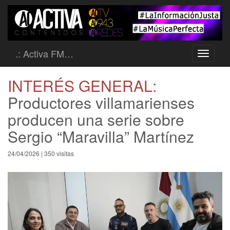
.: Activa FM…
Toggle
navigati
INTERÉS GENERAL:
Productores villamarienses
producen una serie sobre
Sergio “Maravilla” Martínez
24/04/2026 | 350 visitas