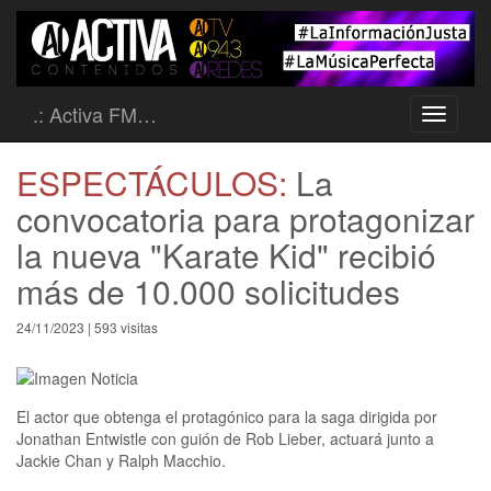
.: Activa FM…
Toggle
navigati
ESPECTÁCULOS:
La
convocatoria para protagonizar
la nueva "Karate Kid" recibió
más de 10.000 solicitudes
24/11/2023 | 593 visitas
El actor que obtenga el protagónico para la saga dirigida por
Jonathan Entwistle con guión de Rob Lieber, actuará junto a
Jackie Chan y Ralph Macchio.